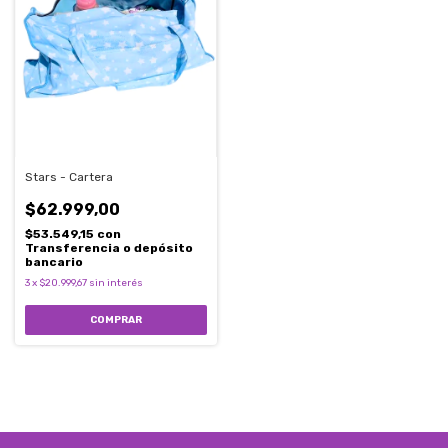
Stars - Cartera
$62.999,00
$53.549,15
con
Transferencia o depósito
bancario
3
x
$20.999,67
sin interés