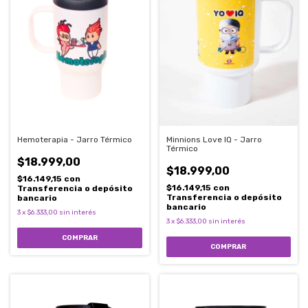
Hemoterapia - Jarro Térmico
Minnions Love IQ - Jarro
Térmico
$18.999,00
$18.999,00
$16.149,15
con
$16.149,15
con
Transferencia o depósito
Transferencia o depósito
bancario
bancario
3
x
$6.333,00
sin interés
3
x
$6.333,00
sin interés