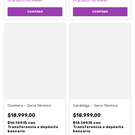
3
x
$6.333,00
sin interés
3
x
$6.333,00
sin interés
Cocinera - Jarro Térmico
Cardiólgo - Jarro Térmico
$18.999,00
$18.999,00
$16.149,15
con
$16.149,15
con
Transferencia o depósito
Transferencia o depósito
bancario
bancario