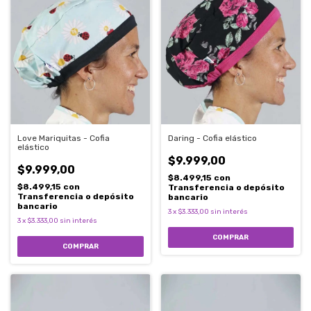
Love Mariquitas - Cofia
Daring - Cofia elástico
elástico
$9.999,00
$9.999,00
$8.499,15
con
$8.499,15
con
Transferencia o depósito
Transferencia o depósito
bancario
bancario
3
x
$3.333,00
sin interés
3
x
$3.333,00
sin interés