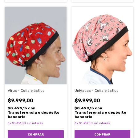
Virus - Cofia elástico
Univacas - Cofia elástico
$9.999,00
$9.999,00
$8.499,15
con
$8.499,15
con
Transferencia o depósito
Transferencia o depósito
bancario
bancario
3
x
$3.333,00
sin interés
3
x
$3.333,00
sin interés