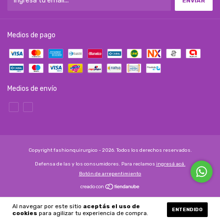
Medios de pago
Medios de envío
Copyright fashionquirurgico - 2026. Todos los derechos reservados.
Defensa de las y los consumidores. Para reclamos
ingresá acá.
Botón de arrepentimiento
Al navegar por este sitio
aceptás el uso de
ENTENDIDO
cookies
para agilizar tu experiencia de compra.