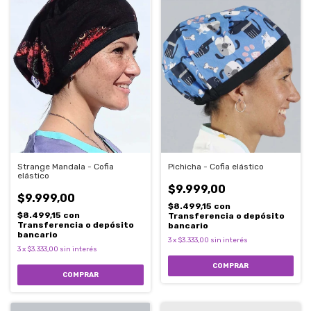
Strange Mandala - Cofia
Pichicha - Cofia elástico
elástico
$9.999,00
$9.999,00
$8.499,15
con
$8.499,15
con
Transferencia o depósito
Transferencia o depósito
bancario
bancario
3
x
$3.333,00
sin interés
3
x
$3.333,00
sin interés