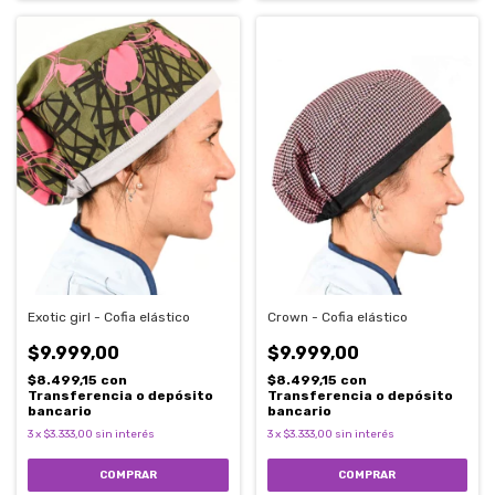
Exotic girl - Cofia elástico
Crown - Cofia elástico
$9.999,00
$9.999,00
$8.499,15
con
$8.499,15
con
Transferencia o depósito
Transferencia o depósito
bancario
bancario
3
x
$3.333,00
sin interés
3
x
$3.333,00
sin interés