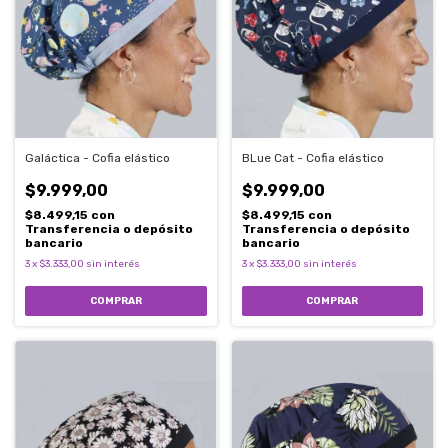
Galáctica - Cofia elástico
BLue Cat - Cofia elástico
$9.999,00
$9.999,00
$8.499,15
con
$8.499,15
con
Transferencia o depósito
Transferencia o depósito
bancario
bancario
3
x
$3.333,00
sin interés
3
x
$3.333,00
sin interés