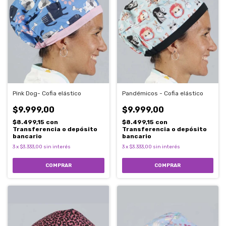
Pink Dog- Cofia elástico
Pandémicos - Cofia elástico
$9.999,00
$9.999,00
$8.499,15
con
$8.499,15
con
Transferencia o depósito
Transferencia o depósito
bancario
bancario
3
x
$3.333,00
sin interés
3
x
$3.333,00
sin interés