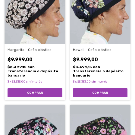
Margarita - Cofia elástico
Hawaii - Cofia elástico
$9.999,00
$9.999,00
$8.499,15
con
$8.499,15
con
Transferencia o depósito
Transferencia o depósito
bancario
bancario
3
x
$3.333,00
sin interés
3
x
$3.333,00
sin interés