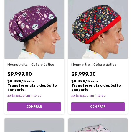
Mounstruita - Cofia elástico
Monmartre - Cofia elástico
$9.999,00
$9.999,00
$8.499,15
con
$8.499,15
con
Transferencia o depósito
Transferencia o depósito
bancario
bancario
3
x
$3.333,00
sin interés
3
x
$3.333,00
sin interés