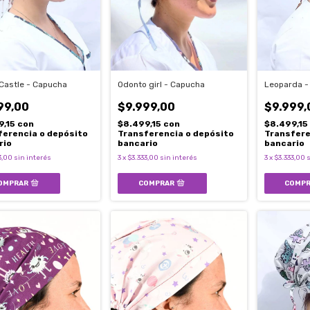
 Castle - Capucha
Odonto girl - Capucha
Leoparda -
99,00
$9.999,00
$9.999,
9,15
con
$8.499,15
con
$8.499,15
ferencia o depósito
Transferencia o depósito
Transfere
rio
bancario
bancario
3,00
sin interés
3
x
$3.333,00
sin interés
3
x
$3.333,00
s