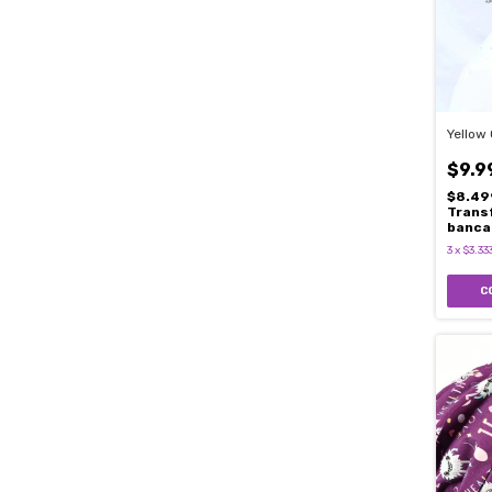
Yellow
$9.9
$8.49
Trans
banca
3
x
$3.33