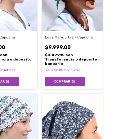
 Capucha
Love Mariquitas - Capucha
00
$9.999,00
con
$8.499,15
con
ncia o depósito
Transferencia o depósito
bancario
in interés
3
x
$3.333,00
sin interés