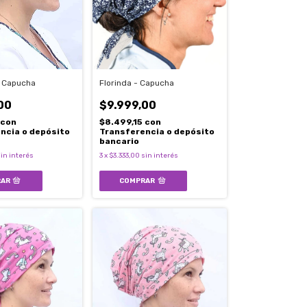
- Capucha
Florinda - Capucha
00
$9.999,00
con
$8.499,15
con
ncia o depósito
Transferencia o depósito
bancario
in interés
3
x
$3.333,00
sin interés