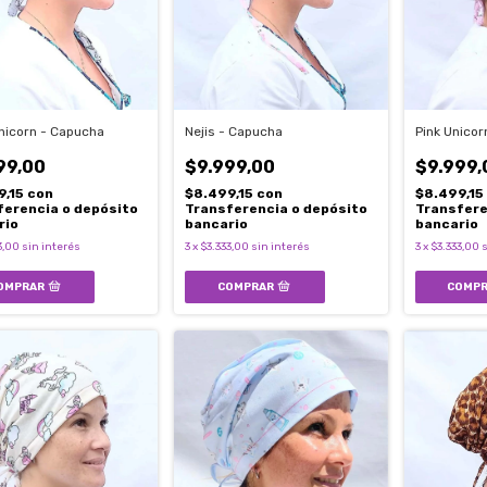
nicorn - Capucha
Nejis - Capucha
Pink Unico
99,00
$9.999,00
$9.999,
9,15
con
$8.499,15
con
$8.499,15
ferencia o depósito
Transferencia o depósito
Transfere
rio
bancario
bancario
3,00
sin interés
3
x
$3.333,00
sin interés
3
x
$3.333,00
s