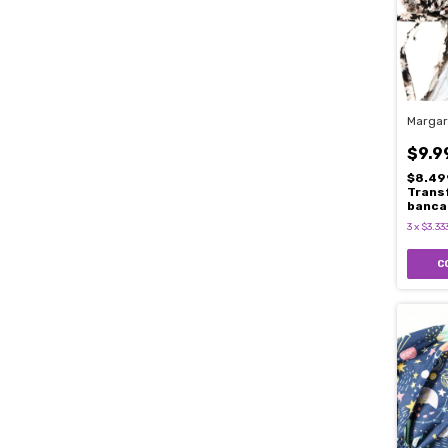
Margar
$9.9
$8.49
Trans
banca
3
x
$3.33