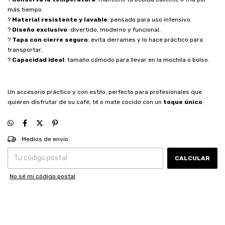
más tiempo.
?
Material resistente y lavable
: pensado para uso intensivo.
?
Diseño exclusivo
: divertido, moderno y funcional.
?
Tapa con cierre seguro
: evita derrames y lo hace práctico para
transportar.
?
Capacidad ideal
: tamaño cómodo para llevar en la mochila o bolso.
Un accesorio práctico y con estilo, perfecto para profesionales que
quieren disfrutar de su café, té o mate cocido con un
toque único
.
CAMBIAR CP
Entregas para el CP:
Medios de envío
CALCULAR
No sé mi código postal