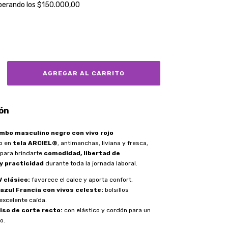
perando los
$150.000,00
ón
mbo masculino negro con vivo rojo
o en
tela ARCIEL®
, antimanchas, liviana y fresca,
para brindarte
comodidad, libertad de
y practicidad
durante toda la jornada laboral.
V clásico:
favorece el calce y aporta confort.
azul Francia con vivos celeste:
bolsillos
excelente caída.
iso de corte recto:
con elástico y cordón para un
o.