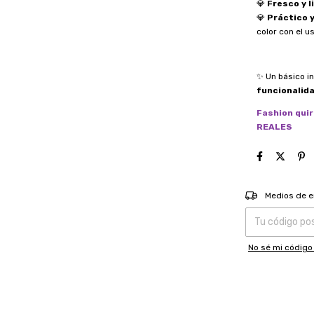
💎
Fresco y l
💎
Práctico 
color con el us
✨ Un básico in
funcionalid
Fashion qui
REALES
Entregas para el
Medios de e
No sé mi código