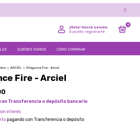
0
¡Hola!
Iniciá sesión
O podés registrarte
LLES
QUIÉNES SOMOS
CÓMO COMPRAR
bre
>
ARCIEL
>
Ellegance Fire - Arciel
ce Fire - Arciel
00
con
Transferencia o depósito bancario
sin interés
nto
pagando con Transferencia o depósito