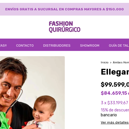
TRANSFERENCIA BANCARIA Y EFECTIVO 15% DE DESCUENTO
AS!!
CONTACTO
DISTRIBUIDORES
SHOWROOM
GUÍA DE TA
Inicio
>
Ambos Hom
Ellegan
$99.599,
$84.659,15
3
x
$33.199,67
15% de descue
bancario
Ver más detalles