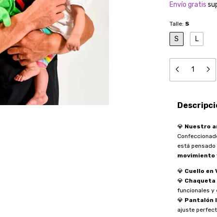
Envío gratis
su
Talle:
S
S
L
Descripci
💎
Nuestro a
Confeccionad
está pensado 
movimiento 
💎
Cuello en 
💎
Chaqueta 
funcionales y 
💎
Pantalón l
ajuste perfect