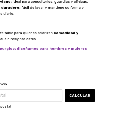
iviano:
ideal para consultorios, guardias y clínicas.
y duradero:
fácil de lavar y mantiene su forma y
o diario.
faltable para quienes priorizan
comodidad y
ad
, sin resignar estilo.
rpurgico: diseñamos para hombres y mujeres
CAMBIAR CP
 CP:
nvío
CALCULAR
 postal