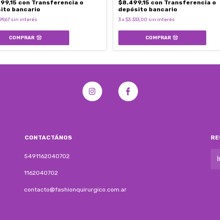
99,15
con
Transferencia o
$8.499,15
con
Transferencia o
ito bancario
depósito bancario
99,67
sin interés
3
x
$3.333,00
sin interés
COMPRAR
CONTACTÁNOS
RE
5491162040702
1162040702
contacto@fashionquirurgico.com.ar