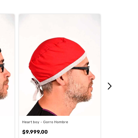
Heart boy - Gorro Hombre
Black Red - Gor
$9.999,00
$9.999,00