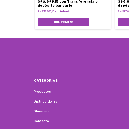
rencia o
$96.899,15
con
Transferencia o
$96.8
depósito bancario
depós
3
x
$37.999,67
sin interés
3
x
$37.9
COMPRAR
CATEGORÍAS
Productos
Distribuidores
Showroom
Contacto