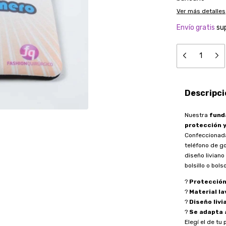
Ver más detalles
Envío gratis
su
Descripci
Nuestra
fund
protección y
Confeccionad
teléfono de g
diseño liviano
bolsillo o bolso
?
Protección
?
Material la
?
Diseño livi
?
Se adapta 
Elegí el de tu