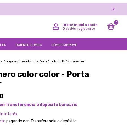
TO
0
¡Hola!
Iniciá sesión
O podés registrarte
LLES
QUIÉNES SOMOS
CÓMO COMPRAR
>
Para guardar y ordenar
>
Porta Celular
>
Enfermero color
ero color color - Porta
r
00
on
Transferencia o depósito bancario
sin interés
nto
pagando con Transferencia o depósito