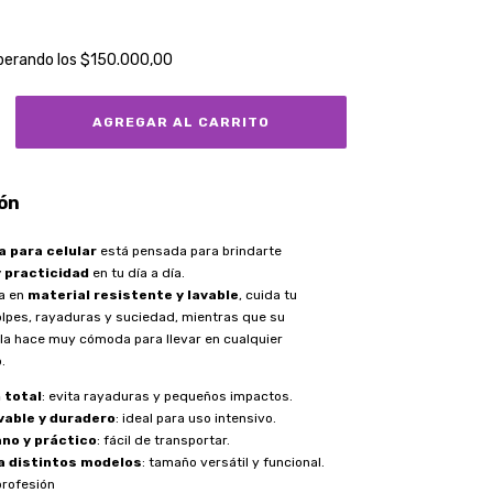
perando los
$150.000,00
ón
a para celular
está pensada para brindarte
 practicidad
en tu día a día.
a en
material resistente y lavable
, cuida tu
olpes, rayaduras y suciedad, mientras que su
 la hace muy cómoda para llevar en cualquier
.
 total
: evita rayaduras y pequeños impactos.
vable y duradero
: ideal para uso intensivo.
ano y práctico
: fácil de transportar.
a distintos modelos
: tamaño versátil y funcional.
 profesión