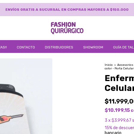
TRANSFERENCIA BANCARIA Y EFECTIVO 15% DE DESCUEN
AS!!
CONTACTO
DISTRIBUIDORES
SHOWROOM
GUÍA DE TA
Inicio
>
Accesorios
color - Porta Celular
Enferm
Celula
$11.999,
$10.199,15
c
3
x
$3.999,67
15% de descue
bancario