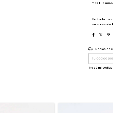
?
Estilo únic
Perfecta para
un accesorio
Entregas para el
Medios de e
No sé mi código