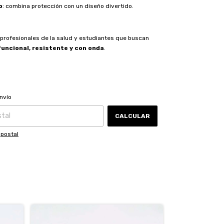
o
: combina protección con un diseño divertido.
 profesionales de la salud y estudiantes que buscan
funcional, resistente y con onda
.
CAMBIAR CP
 CP:
nvío
CALCULAR
 postal