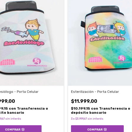
siólogo - Porta Celular
Esterilización - Porta Celular
999,00
$11.999,00
99,15
con
Transferencia o
$10.199,15
con
Transferencia o
ito bancario
depósito bancario
9,67
sin interés
3
x
$3.999,67
sin interés