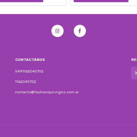
CONTACTÁNOS
RE
5491162040702
1162040702
contacto@fashionquirurgico.com.ar