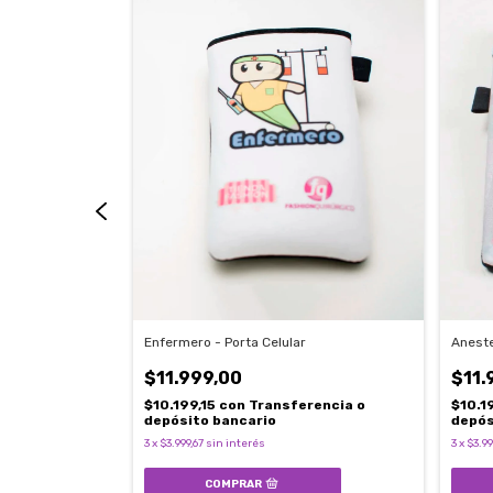
Enfermero - Porta Celular
Aneste
$11.999,00
$11.
rencia o
$10.199,15
con
Transferencia o
$10.1
depósito bancario
depós
3
x
$3.999,67
sin interés
3
x
$3.99