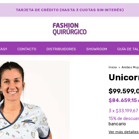
TARJETA DE CRÉDITO (HASTA 3 CUOTAS SIN INTERÉS)
AS!!
CONTACTO
DISTRIBUIDORES
SHOWROOM
GUÍA DE TA
Inicio
>
Ambos Muj
Unicor
$99.599,
$84.659,15
3
x
$33.199,67
15% de descue
bancario
Ver más detalles