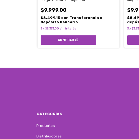
roe, salva mil
Magic Unicorn - Capucha
Magic 
- Estuche para
$9.999,00
$9.9
$8.499,15
con
Transferencia o
$8.49
rencia o
depósito bancario
depós
3
x
$3.333,00
sin interés
3
x
$3.3
CATEGORÍAS
Productos
Distribuidores