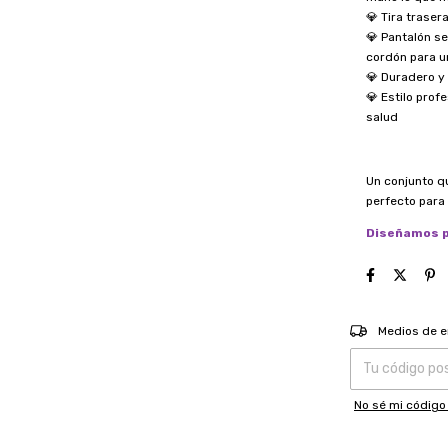
💎 Tira traser
💎 Pantalón se
cordón para u
💎 Duradero y
💎 Estilo prof
salud
Un conjunto q
perfecto para 
Diseñamos p
Entregas para el
Medios de e
No sé mi código