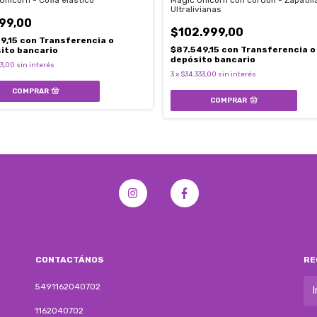
Unicorn - Cofia elástico
Magic Unicorn con cordón - Zapatill
Ultralivianas
99,00
$102.999,00
9,15
con
Transferencia o
$87.549,15
con
Transferencia o
ito bancario
depósito bancario
33,00
sin interés
3
x
$34.333,00
sin interés
COMPRAR
CONTACTÁNOS
RE
5491162040702
1162040702