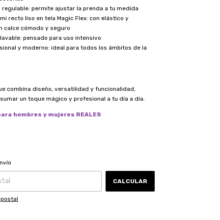
a regulable: permite ajustar la prenda a tu medida
mi recto liso en tela Magic Flex: con elástico y
n calce cómodo y seguro
 lavable: pensado para uso intensivo
esional y moderno: ideal para todos los ámbitos de la
ue combina diseño, versatilidad y funcionalidad,
sumar un toque mágico y profesional a tu día a día.
ara hombres y mujeres REALES
CAMBIAR CP
 CP:
nvío
CALCULAR
 postal