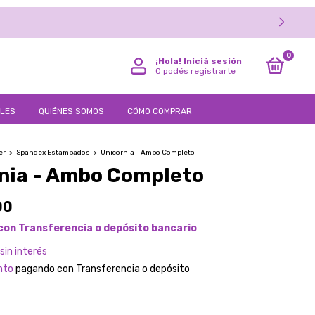
0
¡Hola!
Iniciá sesión
O podés registrarte
LLES
QUIÉNES SOMOS
CÓMO COMPRAR
er
>
Spandex Estampados
>
Unicornia - Ambo Completo
nia - Ambo Completo
00
con
Transferencia o depósito bancario
sin interés
nto
pagando con Transferencia o depósito