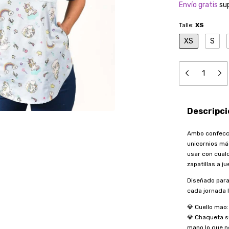
Envío gratis
su
Talle:
XS
XS
S
Descripci
Ambo confecc
unicornios má
usar con cual
zapatillas a j
Diseñado para
cada jornada l
💎 Cuello mao
💎 Chaqueta su
mano lo que n