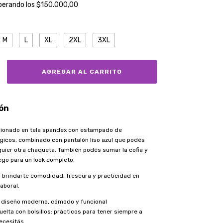
perando los
$150.000,00
M
L
XL
2XL
3XL
ón
ionado en tela spandex con estampado de
gicos, combinado con pantalón liso azul que podés
quier otra chaqueta. También podés sumar la cofia y
uego para un look completo.
 brindarte comodidad, frescura y practicidad en
aboral.
: diseño moderno, cómodo y funcional
elta con bolsillos: prácticos para tener siempre a
ecesitás