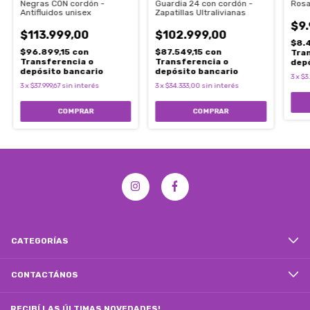
Negras CON cordón -
Guardia 24 con cordón -
Rosa
Antifluidos unisex
Zapatillas Ultralivianas
$9.
$113.999,00
$102.999,00
$8.
$96.899,15
con
$87.549,15
con
Tra
Transferencia o
Transferencia o
dep
depósito bancario
depósito bancario
3
x
$3
3
x
$37.999,67
sin interés
3
x
$34.333,00
sin interés
COMPRAR
COMPRAR
CATEGORÍAS
CONTACTÁNOS
RECIBÍ LAS ÚLTIMAS NOVEDADES!