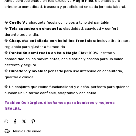
Ambo confeccionado en tela exclusiva
Magic Flex
, diseñado para
brindarte comodidad, frescura y practicidad en cada jornada laboral.
💎
Cuello V :
chaqueta fucsia con vivos a tono del pantalón
💎
Tela spandex en chaqueta:
elasticidad, suavidad y confort
durante todo el día.
💎
Chaqueta entallada con bolsillos frontales:
incluye tira trasera
regulable para ajustar a tu medida.
💎
Pantalón semi recto en tela Magic Flex:
100% libertad y
comodidad en los movimientos, con elástico y cordón para un calce
perfecto y seguro.
💎
Duradero y lavable:
pensado para uso intensivo en consultorio,
guardia o clínica.
💎 Un conjunto que reúne funcionalidad y diseño, perfecto para quienes
buscan un uniforme confiable, adaptable y con estilo.
Fashion Quirúrgico, diseñamos para hombres y mujeres
REALES.
CAMBIAR CP
Entregas para el CP:
Medios de envío