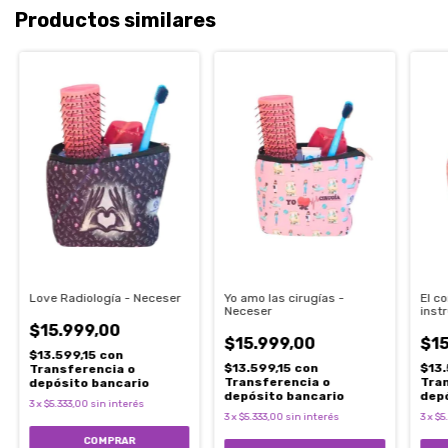
Productos similares
Love Radiología - Neceser
Yo amo las cirugías -
El c
Neceser
inst
Nece
$15.999,00
$15.999,00
$15
$13.599,15
con
$13.599,15
con
$13
Transferencia o
Transferencia o
Tra
depósito bancario
depósito bancario
dep
3
x
$5.333,00
sin interés
3
x
$5.333,00
sin interés
3
x
$5