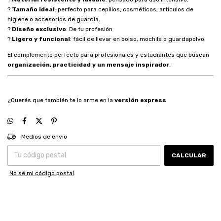
?
Tamaño ideal
: perfecto para cepillos, cosméticos, artículos de
higiene o accesorios de guardia.
?
Diseño exclusivo
: De tu profesión
?
Ligero y funcional
: fácil de llevar en bolso, mochila o guardapolvo.
El complemento perfecto para profesionales y estudiantes que buscan
organización, practicidad y un mensaje inspirador
.
¿Querés que también te lo arme en la
versión express
CAMBIAR CP
Entregas para el CP:
Medios de envío
CALCULAR
No sé mi código postal