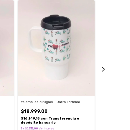
Yo amo las cirugías - Jarro Térmico
Keep calm y llama
Térmico
$18.999,00
$18.999,00
$16.149,15
con
Transferencia o
depósito bancario
$16.149,15
con
3
x
$6.333,00
sin interés
depósito banc