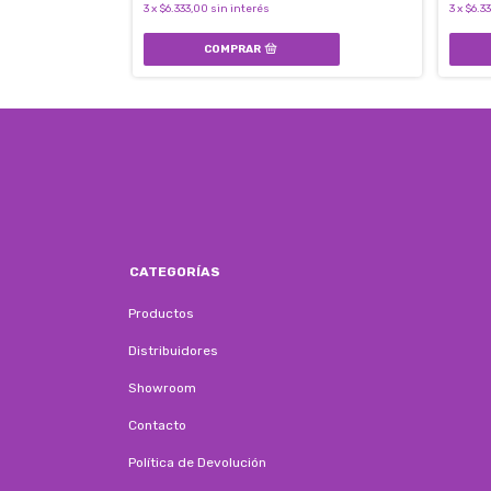
3
x
$6.333,00
sin interés
3
x
$6.3
CATEGORÍAS
Productos
Distribuidores
Showroom
Contacto
Política de Devolución