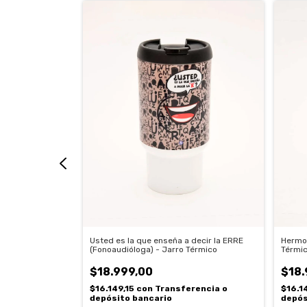
a anestesia -
Usted es la que enseña a decir la ERRE
Hermos
(Fonoaudióloga) - Jarro Térmico
Térmi
$18.999,00
$18.
rencia o
$16.149,15
con
Transferencia o
$16.1
depósito bancario
depós