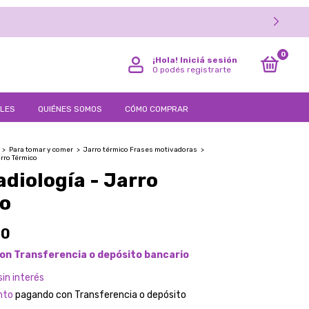
CTIVO 15% DE DESCUENTO
0
¡Hola!
Iniciá sesión
O podés registrarte
LLES
QUIÉNES SOMOS
CÓMO COMPRAR
>
Para tomar y comer
>
Jarro térmico Frases motivadoras
>
arro Térmico
adiología - Jarro
o
00
on
Transferencia o depósito bancario
sin interés
nto
pagando con Transferencia o depósito