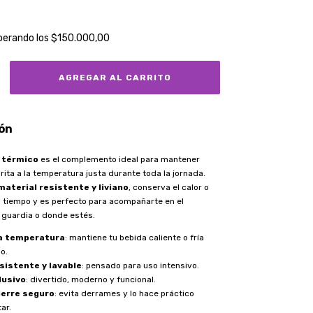
perando los
$150.000,00
ón
o térmico
es el complemento ideal para mantener
rita a la temperatura justa durante toda la jornada.
material resistente y liviano
, conserva el calor o
s tiempo y es perfecto para acompañarte en el
a guardia o donde estés.
a temperatura
: mantiene tu bebida caliente o fría
o.
sistente y lavable
: pensado para uso intensivo.
lusivo
: divertido, moderno y funcional.
ierre seguro
: evita derrames y lo hace práctico
ar.