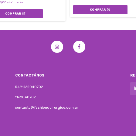
33,00
sin interés
CONTACTÁNOS
RE
5491162040702
1162040702
contacto@fashionquirurgico.com.ar