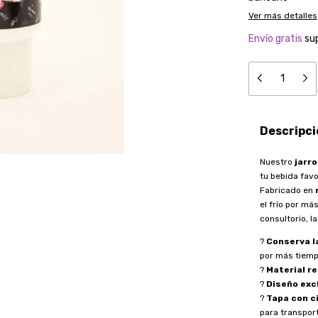
Ver más detalles
Envío gratis
su
Descripci
Nuestro
jarr
tu bebida favo
Fabricado en
el frío por má
consultorio, l
?
Conserva l
por más tiemp
?
Material re
?
Diseño exc
?
Tapa con c
para transport