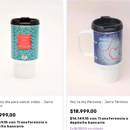
o día para salvar vidas - Jarro
You´re my Persona - Jarro Térmico
co
$18.999,00
999,00
$16.149,15
con
Transferencia o
49,15
con
Transferencia o
depósito bancario
ito bancario
3
x
$6.333,00
sin interés