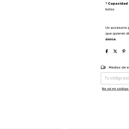
?
Capacidad 
bolso.
Un accesorio p
que quieren d
único
.
Entregas para el
Medios de e
No sé mi código