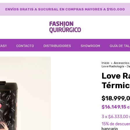
TRANSFERENCIA BANCARIA Y EFE
AS!!
CONTACTO
DISTRIBUIDORES
SHOWROOM
GUÍA DE TA
Inicio
>
Accesorios
Love Radiología - J
Love R
Térmic
$18.999,
$16.149,15
c
3
x
$6.333,00
15% de descue
bancario