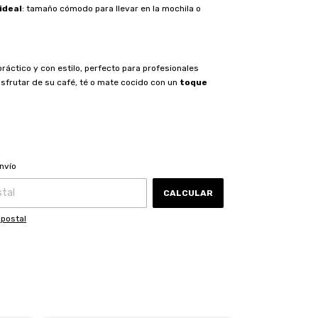
ideal
: tamaño cómodo para llevar en la mochila o
ráctico y con estilo, perfecto para profesionales
isfrutar de su café, té o mate cocido con un
toque
CAMBIAR CP
 CP:
nvío
CALCULAR
 postal